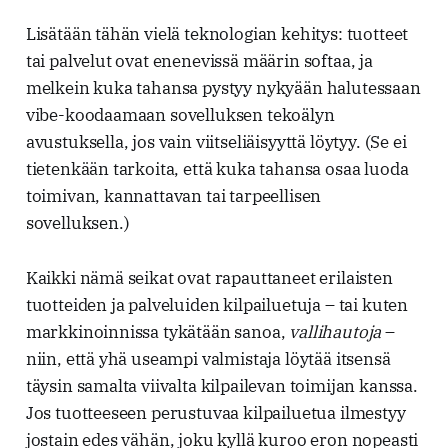
Lisätään tähän vielä teknologian kehitys: tuotteet
tai palvelut ovat enenevissä määrin softaa, ja
melkein kuka tahansa pystyy nykyään halutessaan
vibe-koodaamaan sovelluksen tekoälyn
avustuksella, jos vain viitseliäisyyttä löytyy. (Se ei
tietenkään tarkoita, että kuka tahansa osaa luoda
toimivan, kannattavan tai tarpeellisen
sovelluksen.)
Kaikki nämä seikat ovat rapauttaneet erilaisten
tuotteiden ja palveluiden kilpailuetuja – tai kuten
markkinoinnissa tykätään sanoa,
vallihautoja
–
niin, että yhä useampi valmistaja löytää itsensä
täysin samalta viivalta kilpailevan toimijan kanssa.
Jos tuotteeseen perustuvaa kilpailuetua ilmestyy
jostain edes vähän, joku kyllä kuroo eron nopeasti