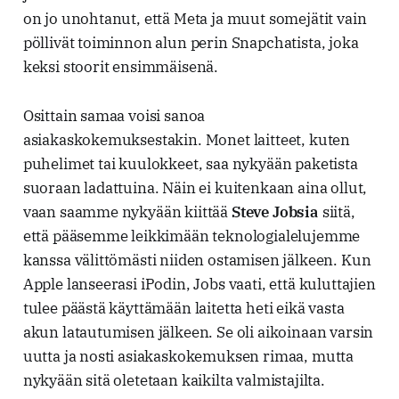
on jo unohtanut, että Meta ja muut somejätit vain
pöllivät toiminnon alun perin Snapchatista, joka
keksi stoorit ensimmäisenä.
Osittain samaa voisi sanoa
asiakaskokemuksestakin. Monet laitteet, kuten
puhelimet tai kuulokkeet, saa nykyään paketista
suoraan ladattuina. Näin ei kuitenkaan aina ollut,
vaan saamme nykyään kiittää
Steve Jobsia
siitä,
että pääsemme leikkimään teknologialelujemme
kanssa välittömästi niiden ostamisen jälkeen. Kun
Apple lanseerasi iPodin, Jobs vaati, että kuluttajien
tulee päästä käyttämään laitetta heti eikä vasta
akun latautumisen jälkeen. Se oli aikoinaan varsin
uutta ja nosti asiakaskokemuksen rimaa, mutta
nykyään sitä oletetaan kaikilta valmistajilta.