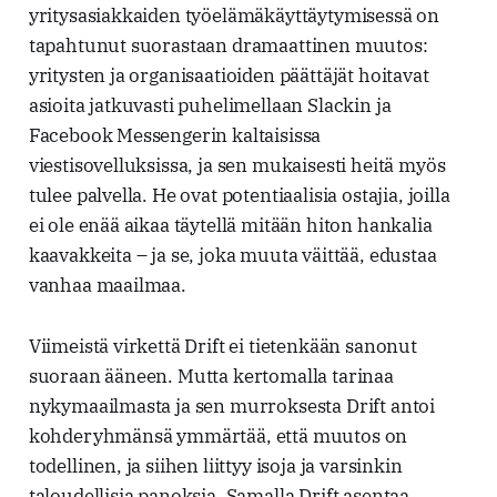
yritysasiakkaiden työelämäkäyttäytymisessä on
tapahtunut suorastaan dramaattinen muutos:
yritysten ja organisaatioiden päättäjät hoitavat
asioita jatkuvasti puhelimellaan Slackin ja
Facebook Messengerin kaltaisissa
viestisovelluksissa, ja sen mukaisesti heitä myös
tulee palvella. He ovat potentiaalisia ostajia, joilla
ei ole enää aikaa täytellä mitään hiton hankalia
kaavakkeita – ja se, joka muuta väittää, edustaa
vanhaa maailmaa.
Viimeistä virkettä Drift ei tietenkään sanonut
suoraan ääneen. Mutta kertomalla tarinaa
nykymaailmasta ja sen murroksesta Drift antoi
kohderyhmänsä ymmärtää, että muutos on
todellinen, ja siihen liittyy isoja ja varsinkin
taloudellisia panoksia. Samalla Drift asentaa