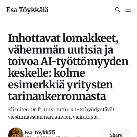
Esa Töykkälä
Inhottavat lomakkeet,
vähemmän uutisia ja
toivoa AI-työttömyyden
keskelle: kolme
esimerkkiä yritysten
tarinankerronnasta
Eli miten Drift, Uusi Juttu ja IBM hyödyntävät
viestinnässään narratiivien vaikutusta.
Esa Töykkälä
Share