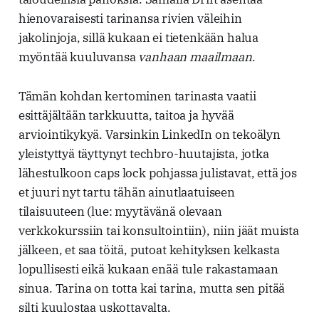
hienovaraisesti tarinansa rivien väleihin
jakolinjoja, sillä kukaan ei tietenkään halua
myöntää kuuluvansa
vanhaan maailmaan
.
Tämän kohdan kertominen tarinasta vaatii
esittäjältään tarkkuutta, taitoa ja hyvää
arviointikykyä. Varsinkin LinkedIn on tekoälyn
yleistyttyä täyttynyt techbro-huutajista, jotka
lähestulkoon caps lock pohjassa julistavat, että jos
et juuri nyt tartu tähän ainutlaatuiseen
tilaisuuteen (lue: myytävänä olevaan
verkkokurssiin tai konsultointiin), niin jäät muista
jälkeen, et saa töitä, putoat kehityksen kelkasta
lopullisesti eikä kukaan enää tule rakastamaan
sinua. Tarina on totta kai tarina, mutta sen pitää
silti kuulostaa uskottavalta.