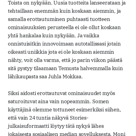
Toista on nykyään. Uusia tuotteita lanseerataan ja
tehtaillaan enemmän kuin koskaan aiemmin, ja
samalla erottautuminen puhtaasti tuotteen
ominaisuuksien perusteella ei ole ollut koskaan
yhtä hankalaa kuin nykyään. Ja vaikka
onnistuisitkin innovoimaan autotallissasi jotain
oikeasti uniikkia jota ei ole koskaan aiemmin
nähty, voit olla varma, että jo parin viikon päästä
sitä pystyy tilaamaan Temusta halvemmalla kuin
lähikaupasta saa Juhla Mokkaa.
Siksi aidosti erottautuvat ominaisuudet myös
saturoituvat aina vain nopeammin. Somen
käyttäjinä olemme tottuneet esimerkiksi siihen,
että vain 24 tuntia näkyvä Stories-
julkaisuformaatti löytyy tätä nykyä lähes
jokaisesta sosiaalisen median sovelluksesta. Moni