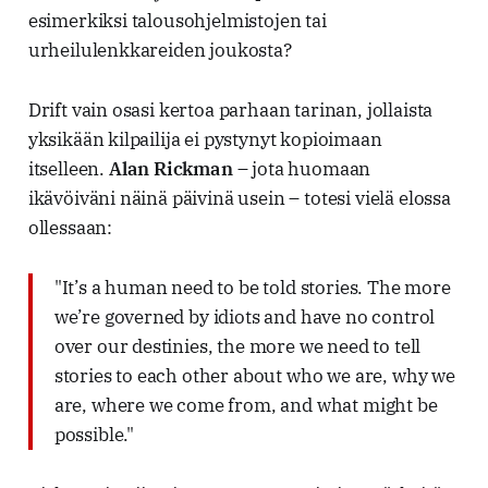
esimerkiksi talousohjelmistojen tai
urheilulenkkareiden joukosta?
Drift vain osasi kertoa parhaan tarinan, jollaista
yksikään kilpailija ei pystynyt kopioimaan
itselleen.
Alan Rickman
– jota huomaan
ikävöiväni näinä päivinä usein – totesi vielä elossa
ollessaan:
"It’s a human need to be told stories. The more
we’re governed by idiots and have no control
over our destinies, the more we need to tell
stories to each other about who we are, why we
are, where we come from, and what might be
possible."