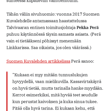
suhteessa kilpaileviin vaihtoehtoihin.
Tähän väliin sivuhuomio: vuonna 2017 Suomen
Kuvalehdelle antamassaan haastattelussa
Talvivaaran entinen toimitusjohtaja
Pekka Perä
puhuu käytännössä täysin samasta asiasta. (Perä
vain ei tietääkseni pöhissyt menemään
Linkkarissa. Saa oikaista, jos olen väärässä.)
Suomen Kuvalehden artikkelissa
Perä sanoo:
”Kukaan ei myy mitään tunnuslukujen
hyvyydellä, vaan mielikuvilla. Kassavirtakäyrä
on hyvä tietää, mutta tarinalla hanke myydään.
Kerrot esimerkiksi, mitä hyvää teet seudulle
kun perustat kaivoksen ja kuka sinua tukee.
Pitää olla hyvä tarina. Ei kukaan kehu, että