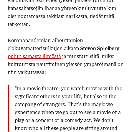
valloittavan teatteriesityksen jälkeen tuntenut
kanssakatsojiin ihanaa yhteenkuuluvuutta kun
olet noutamassa takkiasi narikasta, tiedät mitä
tarkoitan.
Koronapandemian aiheuttamien
elokuvateatterisulkujen aikaan
Steven Spielberg
puhui samasta ilmiöstä
ja muistutti siitä, miksi
kulttuurista nauttiminen yleisön ympäröimänä on
niin vaikuttavaa:
"In a movie theatre, you watch movies with the
significant others in your life, but also in the
company of strangers. That’s the magic we
experience when we go out to see a movie or a
play or a concert or a comedy act. We don’t
know who all these people are sitting around