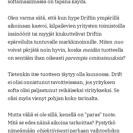
softamaailmassa on tapana käydä.
Olen varma siitä, että kun hype Driftin ympärillä
aikoinaan kasvoi, kilpailevien yritysten toimistoilla
insinöörit tai myyjät kiukuttelivat Driftin
epäreilulta tuntuvalle markkinoinnille. Miten
nuo
voivat pärjätä noin hyvin, koska
meidän
tuotteella
on sentään ihan oikeasti
parempia
ominaisuuksia
?
Tietenkin itse tuotteen täytyy olla kunnossa. Drift
ei olisi onnistunut tavoitteissaan, jos yrityksen
softa olisi paljastunut reikäiseksi viritykseksi. Se
olisi myös vienyt pohjan koko tarinalta.
Mutta väliä ei ole sillä, kenellä on "paras" tuote.
Mitä se edes näinä aikoina tarkoittaa? Pystytkö
nimeämään
objektiivisesti
parhaan vaihtoehdon