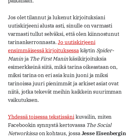
paikallaan.
Jos olet tilannut ja lukenut kirjoituksiani
uutiskirjeeni alusta asti, sinulle on varmasti
varmasti tullut selväksi, että olen kiinnostunut
tarinankerronnasta.
Jo uutiskirjeeni
ensimmäisessä kirjoituksessa
käytin
Spider-
Manin
ja
The First Manin
käsikirjoituksia
esimerkkeinä siitä, mikä tarina oikeastaan on,
miksi tarina on eri asia kuin juoni ja miksi
tarinoissa juuri pienimmät ja arkiset asiat ovat
niitä, jotka tekevät meihin kaikkein suurimman
vaikutuksen.
Yhdessä toisessa tekstissäni
kuvailin, miten
Facebookin synnystä kertovassa
The Social
Networkissa
on kohtaus, jossa
Jesse Eisenbergin