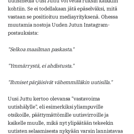
uutismedia Uusi Juttu voi vetää ruksin kaikkiin
kohtiin. Se ei todellakaan jätä epäselväksi, mitä
vastaan se positioituu mediayrityksenä. Ohessa
muutamia nostoja Uuden Jutun Instagram-
postauksista:
"Selkoa maailman paskasta."
"Ymmärrystä, ei ahdistusta."
"Ihmiset pärjäisivät vähemmilläkin uutisilla."
Uusi Juttu kertoo olevansa "vastavoima
uutishälylle", eli esimerkiksi yliampuville
otsikoille, päättymättömille uutisvirroille ja
kaikelle muulle, mikä nyt ylipäätään tekeekin
uutisten selaamisesta nykyään varsin lannistavaa