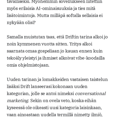
tavalliseksi. Myöhemmin sovellukseen liitettiin
myös erilaisia AI-ominaisuuksia ja ties mitä
lisätoimintoja. Mutta milläpä softalla sellaisia ei
nykyään olisi?
Samalla muistutan taas, että Driftin tarina alkoi jo
noin kymmenen vuotta sitten. Yritys alkoi
saarnata omaa gospeliaan jo kauan ennen kuin
tekoäly yleistyi ja ihmiset alkoivat vibe-koodailla
omia ohjelmistojaan.
Uuden tarinan ja lomakkeiden vastaisen taistelun
lisäksi Drift lanseerasi kokonaan uuden
kategorian, jolle se antoi nimeksi
conversational
marketing
. Sekin on ovela veto, koska eihän
kyseessä ole oikeasti uusi kategoria laisinkaan,
vaan ainoastaan uudella termillä nimetty ilmiö,