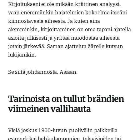
Kirjoitukseni ei ole mikään kriittinen analyysi,
vaan enemmänkin hajatelmien kokoelma itseäni
kiinnostavasta aiheesta. Ja kuten aina
aiemminkin, kirjoittaminen on oma tapani ajatella
asioita julkisesti ja yrittää muodostaa aiheesta
jotain järkevää. Saman ajattelun äärelle kutsun
lukijanikin.
Se siitä johdannosta. Asiaan.
Tarinoista on tullut brändien
viimeinen vallihauta
Vielä joskus 1900-luvun puolivälin paikkeilla
esimerkiksi hehkulamppujen, televisioiden tai