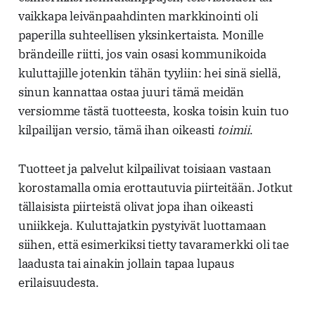
vaikkapa leivänpaahdinten markkinointi oli
paperilla suhteellisen yksinkertaista. Monille
brändeille riitti, jos vain osasi kommunikoida
kuluttajille jotenkin tähän tyyliin: hei sinä siellä,
sinun kannattaa ostaa juuri tämä meidän
versiomme tästä tuotteesta, koska toisin kuin tuo
kilpailijan versio, tämä ihan oikeasti
toimii
.
Tuotteet ja palvelut kilpailivat toisiaan vastaan
korostamalla omia erottautuvia piirteitään. Jotkut
tällaisista piirteistä olivat jopa ihan oikeasti
uniikkeja. Kuluttajatkin pystyivät luottamaan
siihen, että esimerkiksi tietty tavaramerkki oli tae
laadusta tai ainakin jollain tapaa lupaus
erilaisuudesta.