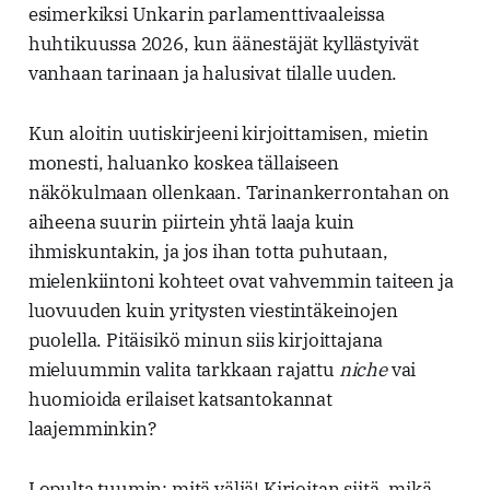
esimerkiksi Unkarin parlamenttivaaleissa
huhtikuussa 2026, kun äänestäjät kyllästyivät
vanhaan tarinaan ja halusivat tilalle uuden.
Kun aloitin uutiskirjeeni kirjoittamisen, mietin
monesti, haluanko koskea tällaiseen
näkökulmaan ollenkaan. Tarinankerrontahan on
aiheena suurin piirtein yhtä laaja kuin
ihmiskuntakin, ja jos ihan totta puhutaan,
mielenkiintoni kohteet ovat vahvemmin taiteen ja
luovuuden kuin yritysten viestintäkeinojen
puolella. Pitäisikö minun siis kirjoittajana
mieluummin valita tarkkaan rajattu
niche
vai
huomioida erilaiset katsantokannat
laajemminkin?
Lopulta tuumin: mitä väliä! Kirjoitan siitä, mikä