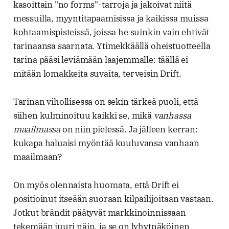
kasoittain "no forms"-tarroja ja jakoivat niitä
messuilla, myyntitapaamisissa ja kaikissa muissa
kohtaamispisteissä, joissa he suinkin vain ehtivät
tarinaansa saarnata. Ytimekkäällä oheistuotteella
tarina pääsi leviämään laajemmalle: täällä ei
mitään lomakkeita suvaita, terveisin Drift.
Tarinan vihollisessa on sekin tärkeä puoli, että
siihen kulminoituu kaikki se, mikä
vanhassa
maailmassa
on niin pielessä. Ja jälleen kerran:
kukapa haluaisi myöntää kuuluvansa vanhaan
maailmaan?
On myös olennaista huomata, että Drift ei
positioinut itseään suoraan kilpailijoitaan vastaan.
Jotkut brändit päätyvät markkinoinnissaan
tekemään juuri näin, ja se on lyhytnäköinen