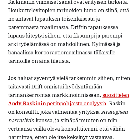
Rickmanin viimeiset sanat ovat erityisen tärkeitä.
Houkuttelevimpien tarinoiden lumo on siinä, että
ne antavat lupauksen toisenlaisesta ja
paremmasta maailmasta. Driftin tapauksessa
lupaus kiteytyi siihen, että fiksumpi ja parempi
arki työelämässä on mahdollinen. Kylmässä ja
banaalissa korporaatiomaailmassa tällaisille
tarinoille on aina tilausta.
Jos haluat syventyä vielä tarkemmin siihen, miten
taitavasti Drift onnistui hyödyntämään
tarinankerrontaa markkinoinnissaan,
suosittelen
Andy Raskinin
perinpohjaista analyysia
. Raskin
on konsultti, joka valmentaa yrityksiä
strategisen
narratiivin
kanssa, ja siinäpä muuten on niin
vertaansa vailla oleva konsulttitermi, että vähän
harmittaa, etten ole itse keksinyt vastaavaa.