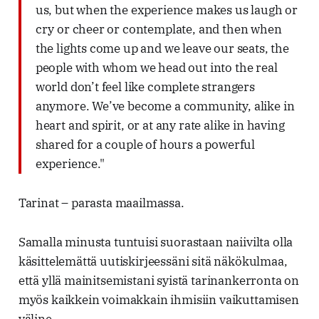
us, but when the experience makes us laugh or
cry or cheer or contemplate, and then when
the lights come up and we leave our seats, the
people with whom we head out into the real
world don’t feel like complete strangers
anymore. We’ve become a community, alike in
heart and spirit, or at any rate alike in having
shared for a couple of hours a powerful
experience."
Tarinat – parasta maailmassa.
Samalla minusta tuntuisi suorastaan naiivilta olla
käsittelemättä uutiskirjeessäni sitä näkökulmaa,
että yllä mainitsemistani syistä tarinankerronta on
myös kaikkein voimakkain ihmisiin vaikuttamisen
väline.