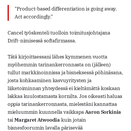
"Product-based differentiation is going away.
Act accordingly."
Cancel työskenteli tuolloin toimitusjohtajana
Drift-nimisessä softafirmassa.
Tätä kirjoittaessani lähes kymmenen vuotta
myöhemmin tarinankerronnasta on (jälleen)
tullut markkinoinnissa ja bisneksessä pöhinäsana,
josta kohkaaminen kasvuyritysten ja
liiketoiminnan yhteydessä ei kieltämättä koskaan
lakkaa kuulostamasta kornilta. Jos oikeasti haluaa
oppia tarinankerronnasta, mielestäni kannattaa
mieluummin kuunnella vaikkapa
Aaron Sorkinia
tai
Margaret Atwoodia
kuin jotain
bisnesfoorumin lavalla pärisevää