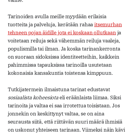
Tarinoiden avulla meille myydään erilaisia
tuotteita ja palveluja, kerätään rahaa
itsemurhan
tehneen pojan äidille jota ei koskaan ollutkaan
ja
voitetaan reiluja sekä vähemmän reiluja vaaleja,
populismilla tai ilman. Ja koska tarinankerronta
on suoraan sidoksissa identiteetteihin, kaikkein
pahimmissa tapauksissa tarinoilla usutetaan
kokonaisia kansakuntia toistensa kimppuun.
Tutkijatermein ilmaistuna tarinat edustavat
sosiaalista koheesiota
eli eräänlaista liimaa. Siksi
tarinoita ja valtaa ei saa irrotettua toisistaan. Jos
jonnekin on keskittynyt valtaa, se on aina
seurausta siitä, että riittävän suuri määrä ihmisiä
on uskonut yhteiseen tarinaan. Viimeksi näin kävi