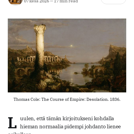
07 kesä 2026
—
17 min read
Thomas Cole: The Course of Empire: Desolation. 1836.
L
uulen, että tämän kirjoitukseni kohdalla
hieman normaalia pidempi johdanto lienee