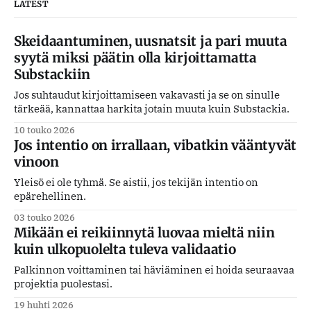
LATEST
Skeidaantuminen, uusnatsit ja pari muuta
syytä miksi päätin olla kirjoittamatta
Substackiin
Jos suhtaudut kirjoittamiseen vakavasti ja se on sinulle
tärkeää, kannattaa harkita jotain muuta kuin Substackia.
10 touko 2026
Jos intentio on irrallaan, vibatkin vääntyvät
vinoon
Yleisö ei ole tyhmä. Se aistii, jos tekijän intentio on
epärehellinen.
03 touko 2026
Mikään ei reikiinnytä luovaa mieltä niin
kuin ulkopuolelta tuleva validaatio
Palkinnon voittaminen tai häviäminen ei hoida seuraavaa
projektia puolestasi.
19 huhti 2026