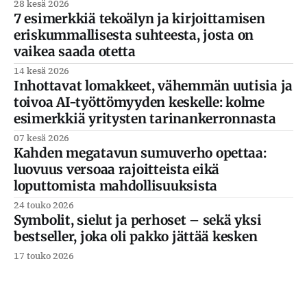
28 kesä 2026
7 esimerkkiä tekoälyn ja kirjoittamisen
eriskummallisesta suhteesta, josta on
vaikea saada otetta
14 kesä 2026
Inhottavat lomakkeet, vähemmän uutisia ja
toivoa AI-työttömyyden keskelle: kolme
esimerkkiä yritysten tarinankerronnasta
07 kesä 2026
Kahden megatavun sumuverho opettaa:
luovuus versoaa rajoitteista eikä
loputtomista mahdollisuuksista
24 touko 2026
Symbolit, sielut ja perhoset – sekä yksi
bestseller, joka oli pakko jättää kesken
17 touko 2026