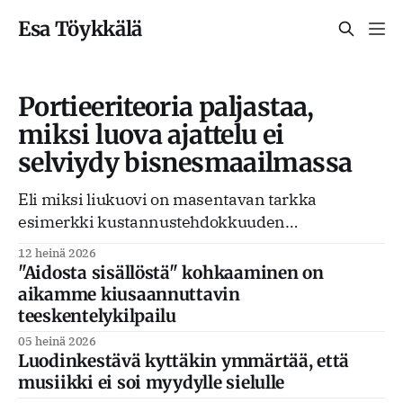
Esa Töykkälä
Portieeriteoria paljastaa,
miksi luova ajattelu ei
selviydy bisnesmaailmassa
Eli miksi liukuovi on masentavan tarkka
esimerkki kustannustehdokkuuden
ylivallasta.
12 heinä 2026
"Aidosta sisällöstä" kohkaaminen on
aikamme kiusaannuttavin
teeskentelykilpailu
05 heinä 2026
Luodinkestävä kyttäkin ymmärtää, että
musiikki ei soi myydylle sielulle