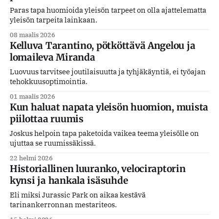
Paras tapa huomioida yleisön tarpeet on olla ajattelematta
yleisön tarpeita lainkaan.
08 maalis 2026
Kelluva Tarantino, pötköttävä Angelou ja
lomaileva Miranda
Luovuus tarvitsee joutilaisuutta ja tyhjäkäyntiä, ei työajan
tehokkuusoptimointia.
01 maalis 2026
Kun haluat napata yleisön huomion, muista
piilottaa ruumis
Joskus helpoin tapa paketoida vaikea teema yleisölle on
ujuttaa se ruumissäkissä.
22 helmi 2026
Historiallinen luuranko, velociraptorin
kynsi ja hankala isäsuhde
Eli miksi Jurassic Park on aikaa kestävä
tarinankerronnan mestariteos.